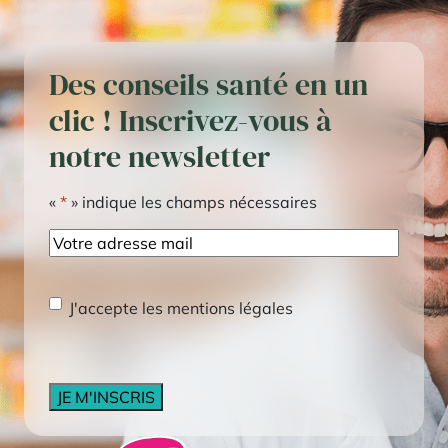
Des conseils santé en un
clic ! Inscrivez-vous à
notre newsletter
«
*
» indique les champs nécessaires
E-
mail
RGPD
*
J'accepte les mentions légales
CAPTCHA