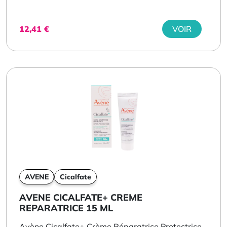
12,41
€
VOIR
AVENE
Cicalfate
AVENE CICALFATE+ CREME
REPARATRICE 15 ML
Avène Cicalfate+ Crème Réparatrice Protectrice