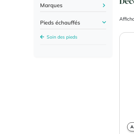
Déc
Marques
Affich
Pieds échauffés
Soin des pieds
A