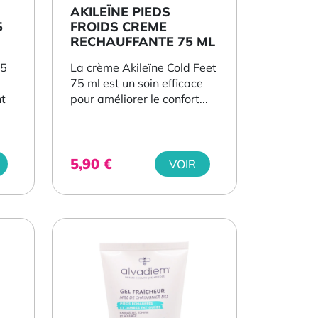
AKILEÏNE PIEDS
5
FROIDS CREME
RECHAUFFANTE 75 ML
25
La crème Akileïne Cold Feet
75 ml est un soin efficace
t
pour améliorer le confort...
5,90
€
VOIR