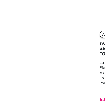
A
D
AK
TO
La 
Pi
Aki
un
im
so
pou
6