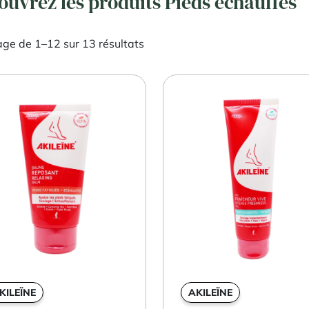
ouvrez les produits Pieds échauffés
age de 1–12 sur 13 résultats
KILEÏNE
AKILEÏNE