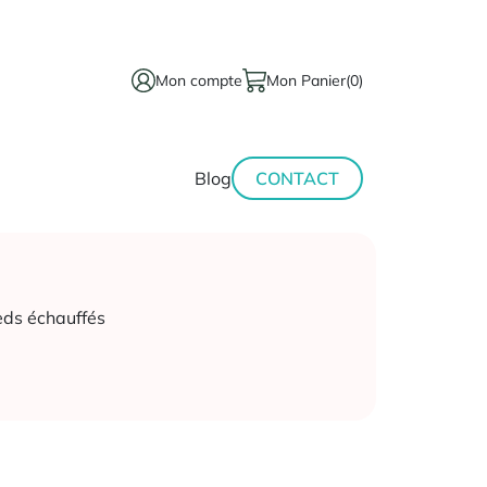
Mon compte
Mon Panier
(0)
térinaire
Minceur-
Blog
CONTACT
sport
eds échauffés