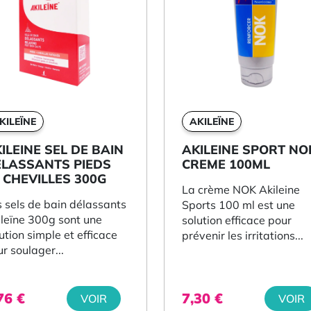
KILEÏNE
AKILEÏNE
ILEINE SEL DE BAIN
AKILEINE SPORT NO
LASSANTS PIEDS
CREME 100ML
 CHEVILLES 300G
La crème NOK Akileine
 sels de bain délassants
Sports 100 ml est une
ileïne 300g sont une
solution efficace pour
ution simple et efficace
prévenir les irritations...
r soulager...
,76
€
7,30
€
VOIR
VOIR