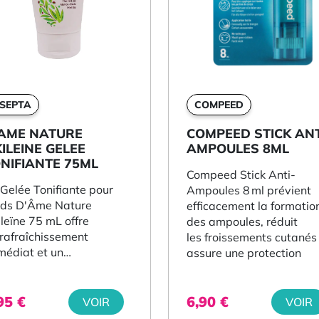
SEPTA
COMPEED
’AME NATURE
COMPEED STICK ANT
ILEINE GELEE
AMPOULES 8ML
NIFIANTE 75ML
Compeed Stick Anti-
Gelée Tonifiante pour
Ampoules 8 ml prévient
eds D'Âme Nature
efficacement la formatio
leïne 75 mL offre
des ampoules, réduit
 rafraîchissement
les froissements cutanés
médiat et un
assure une protection
ulagement tonifiant
invisible dès l’application.
r...
,95
€
6,90
€
VOIR
VOIR