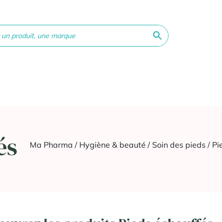
ne &
Bébé &
Matériel
Orthopédie
Vé
té
Maman
médical
és
Ma Pharma
/
Hygiène & beauté
/
Soin des pieds
/ Pi