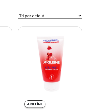
AKILEÏNE