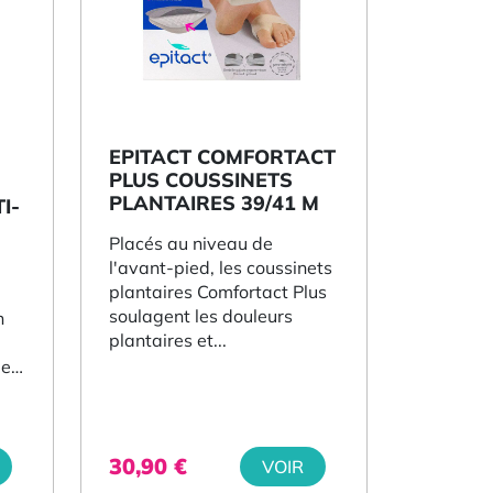
EPITACT COMFORTACT
PLUS COUSSINETS
PLANTAIRES 39/41 M
I-
Placés au niveau de
l'avant-pied, les coussinets
plantaires Comfortact Plus
soulagent les douleurs
n
plantaires et...
 et
...
30,90
€
VOIR