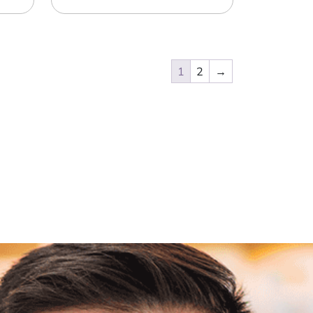
1
2
→