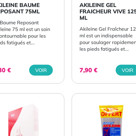
ILEINE BAUME
AKILEINE GEL
EPOSANT 75ML
FRAICHEUR VIVE 12
ML
 Baume Reposant
Akileïne Gel Fraîcheur 1
leïne 75 ml est un soin
ml est un indispensable
ontournable pour les
pour soulager rapidemen
ds fatigués et...
les pieds fatigués et...
,30
€
7,90
€
VOIR
VOIR