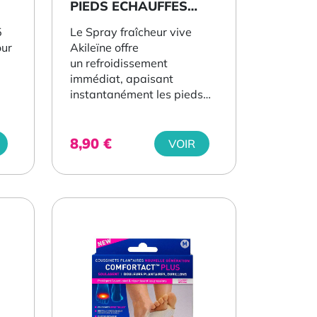
PIEDS ECHAUFFES
150ML
5
Le Spray fraîcheur vive
our
Akileïne offre
un refroidissement
immédiat, apaisant
instantanément les pieds
échauffés et fatigués. Avec
sa...
8,90
€
VOIR