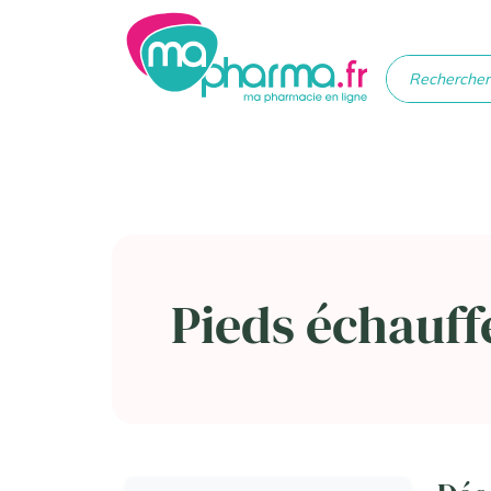
Médicaments
Soins
Santé
Hygiè
beau
Pieds échauff