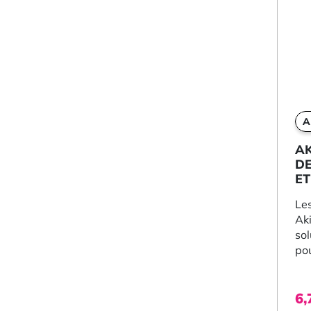
A
AK
DE
ET
Les
Ak
sol
pou
6