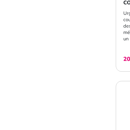
C
RE
Urg
cou
de
mé
un 
les
pie
2