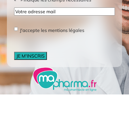
E-
mail
RGPD
*
J'accepte les mentions légales
CAPTCHA