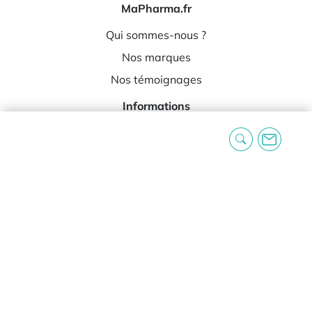
MaPharma.fr
Qui sommes-nous ?
Nos marques
Nos témoignages
Informations
Expédition et livraison
Réclamation et rétractation
Blog
Foire aux questions
Contact
Informations légales
Mentions légales
Conditions générales d’utilisation