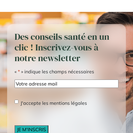
Des conseils santé en un
clic ! Inscrivez-vous à
notre newsletter
«
*
» indique les champs nécessaires
E-
mail
RGPD
*
J'accepte les mentions légales
CAPTCHA