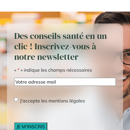
Des conseils santé en un
clic ! Inscrivez-vous à
notre newsletter
«
*
» indique les champs nécessaires
E-
mail
RGPD
*
J'accepte les mentions légales
CAPTCHA