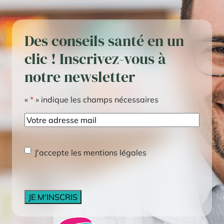
Des conseils santé en un
clic ! Inscrivez-vous à
notre newsletter
«
*
» indique les champs nécessaires
E-
mail
RGPD
*
J'accepte les mentions légales
CAPTCHA