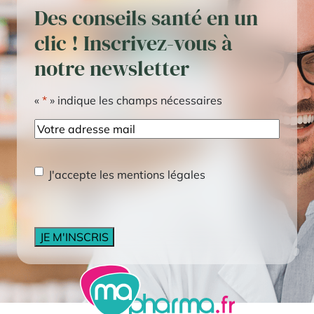
Des conseils santé en un
clic ! Inscrivez-vous à
notre newsletter
«
*
» indique les champs nécessaires
E-
mail
RGPD
*
J'accepte les mentions légales
CAPTCHA