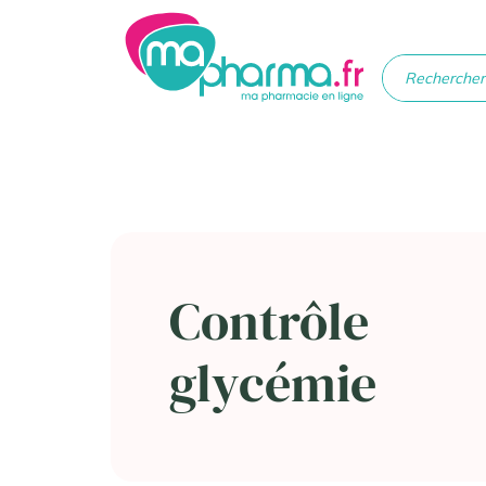
Médicaments
Soins
Santé
Hygiè
beau
Contrôle
glycémie