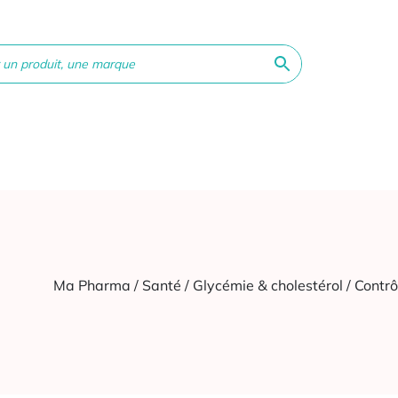
ne &
Bébé &
Matériel
Orthopédie
Vé
té
Maman
médical
Ma Pharma
/
Santé
/
Glycémie & cholestérol
/ Contrô