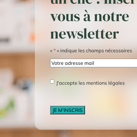
vous à notre
newsletter
«
*
» indique les champs nécessaires
E-
mail
RGPD
*
J'accepte les mentions légales
CAPTCHA