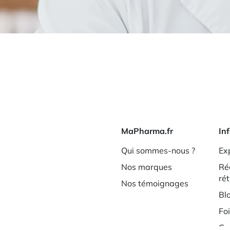
MaPharma.fr
In
Qui sommes-nous ?
Exp
Nos marques
Ré
ré
Nos témoignages
Bl
Fo
Co