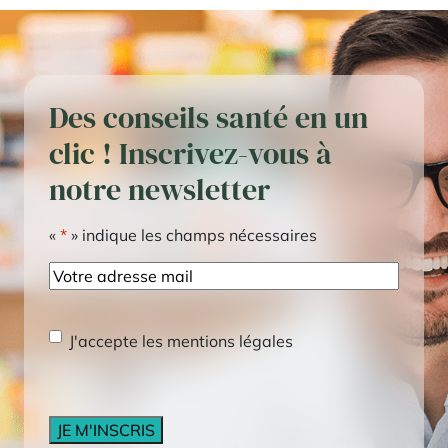
Des conseils santé en un
clic ! Inscrivez-vous à
notre newsletter
«
*
» indique les champs nécessaires
E-
mail
RGPD
*
J'accepte les mentions légales
CAPTCHA