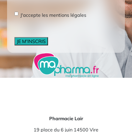
mail
RGPD
*
J'accepte les mentions légales
CAPTCHA
Pharmacie Lair
19 place du 6 juin 14500 Vire