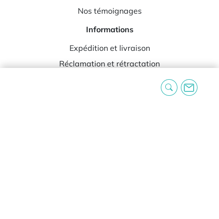
Nos témoignages
Informations
Expédition et livraison
Réclamation et rétractation
Blog
Foire aux questions
Contact
Informations légales
Mentions légales
Conditions générales d’utilisation
Conditions générales de vente