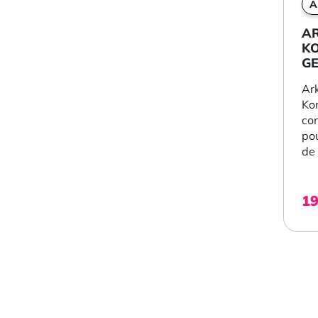
A
A
KO
GE
A
Ar
Ko
con
po
de 
1