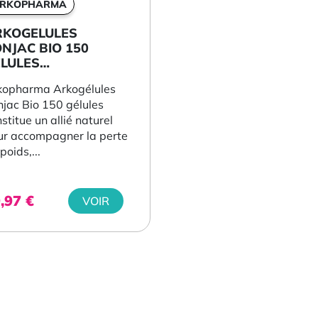
RKOPHARMA
RKOGELULES
NJAC BIO 150
LULES
RKOPHARMA
kopharma Arkogélules
njac Bio 150 gélules
stitue un allié naturel
ur accompagner la perte
poids,...
9,97
€
VOIR