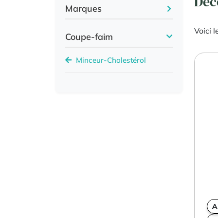
Déc
Marques
Voici l
Coupe-faim
Minceur-Cholestérol
A