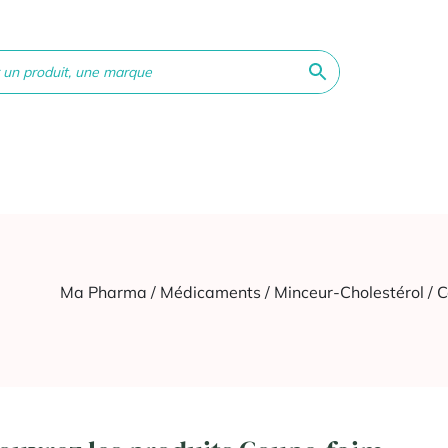
ne &
Bébé &
Matériel
Orthopédie
Vé
té
Maman
médical
Ma Pharma
/
Médicaments
/
Minceur-Cholestérol
/ 