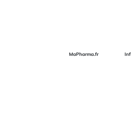
MaPharma.fr
In
Qui sommes-nous ?
Exp
Nos marques
Ré
ré
Nos témoignages
Bl
Fo
Co