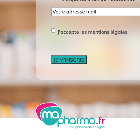
E-
mail
RGPD
*
J'accepte les mentions légales
CAPTCHA