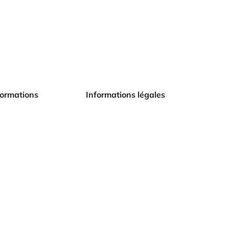
formations
Informations légales
édition et livraison
Mentions légales
clamation et
Conditions générales
tractation
d’utilisation
og
Conditions générales
de vente
ire aux questions
ntact