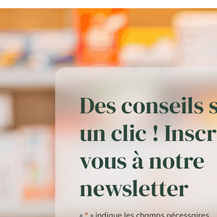
Des conseils 
un clic ! Insc
vous à notre
newsletter
«
*
» indique les champs nécessaires