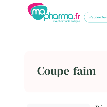
Médicaments
Soins
Santé
Hygiè
beau
Coupe-faim