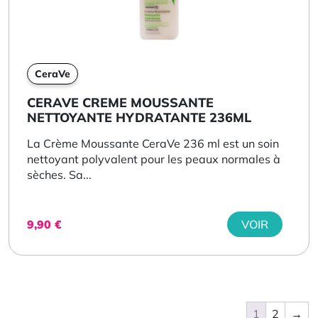
CeraVe
CERAVE CREME MOUSSANTE
NETTOYANTE HYDRATANTE 236ML
La Crème Moussante CeraVe 236 ml est un soin
nettoyant polyvalent pour les peaux normales à
sèches. Sa...
9,90
€
VOIR
1
2
→