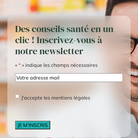
Des conseils santé en un
clic ! Inscrivez-vous à
notre newsletter
«
*
» indique les champs nécessaires
E-
mail
RGPD
*
J'accepte les mentions légales
CAPTCHA