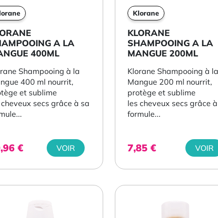
lorane
Klorane
LORANE
KLORANE
HAMPOOING A LA
SHAMPOOING A LA
ANGUE 400ML
MANGUE 200ML
orane Shampooing à la
Klorane Shampooing à l
ngue 400 ml nourrit,
Mangue 200 ml nourrit,
otège et sublime
protège et sublime
 cheveux secs grâce à sa
les cheveux secs grâce à
mule...
formule...
0,96
€
7,85
€
VOIR
VOIR