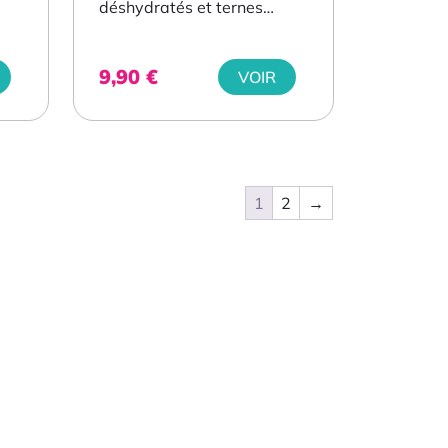
déshydratés et ternes
..
pendant...
9,90
€
VOIR
1
2
→