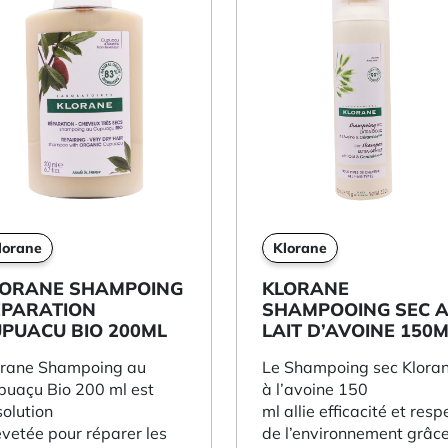
lorane
Klorane
LORANE SHAMPOING
KLORANE
EPARATION
SHAMPOOING SEC 
PUACU BIO 200ML
LAIT D’AVOINE 150
orane Shampoing au
Le Shampoing sec Klora
puaçu Bio 200 ml est
à l’avoine 150
solution
ml allie efficacité et resp
vetée pour réparer les
de l’environnement grâc