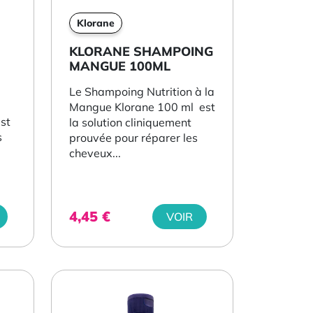
Klorane
KLORANE SHAMPOING
MANGUE 100ML
Le Shampoing Nutrition à la
Mangue Klorane 100 ml est
est
la solution cliniquement
s
prouvée pour réparer les
cheveux...
4,45
€
VOIR