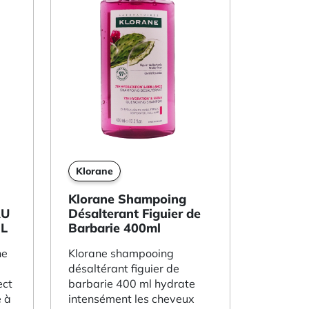
Klorane
Klorane Shampoing
AU
Désalterant Figuier de
ML
Barbarie 400ml
ne
Klorane shampooing
désaltérant figuier de
ect
barbarie 400 ml hydrate
e à
intensément les cheveux