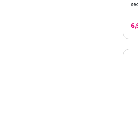
sec
6