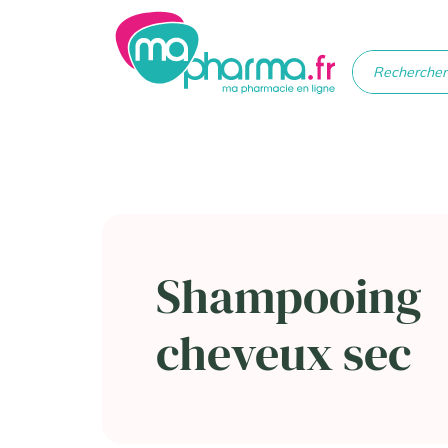
Médicaments
Soins
Santé
Hygiè
beau
Shampooing
cheveux sec