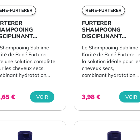
ENE-FURTERER
RENE-FURTERER
URTERER
FURTERER
HAMPOOING
SHAMPOONG
SCIPLINANT
DISCIPLINANT
YDRATANT 200ML
HYDRATANT 50ML
 Shampooing Sublime
Le Shampooing Sublime
ité de René Furterer
Karité de René Furterer 
re une solution complète
la solution idéale pour le
r les cheveux secs,
cheveux secs,
binant hydratation...
combinant hydratation
profonde et discipline...
2,65
€
3,98
€
VOIR
VOIR