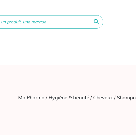
ne &
Bébé &
Matériel
Orthopédie
Vé
té
Maman
médical
Ma Pharma
/
Hygiène & beauté
/
Cheveux
/ Shampoo