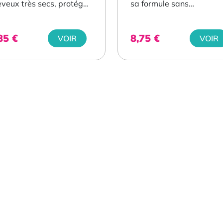
veux très secs, protéger
sa formule sans
 pointes et restaurer...
rinçage enrichie en actifs.
,85
€
8,75
€
VOIR
VOIR