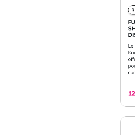
R
F
S
DI
H
Le
Kar
off
pou
com
1