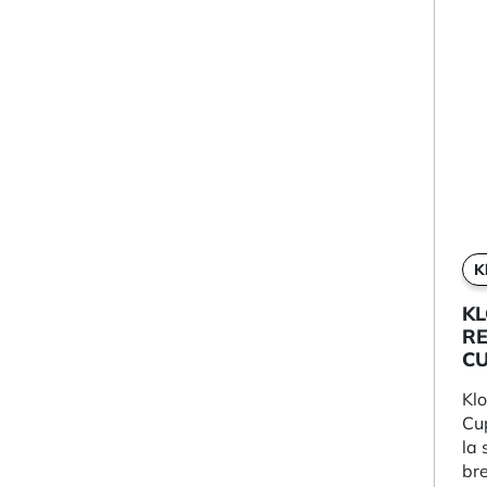
K
K
R
CU
Kl
Cu
la 
bre