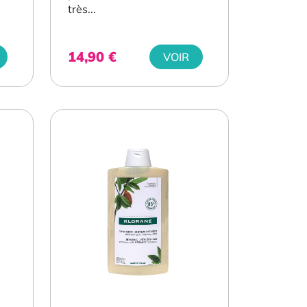
très...
14,90
€
VOIR