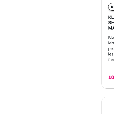
K
K
S
M
Kl
Ma
pr
les
for
1