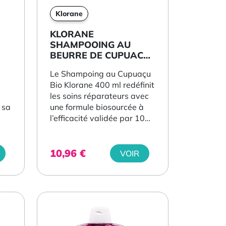
Klorane
KLORANE
SHAMPOOING AU
BEURRE DE CUPUACU
BIO 400ML
a
Le Shampoing au Cupuaçu
Bio Klorane 400 ml redéfinit
les soins réparateurs avec
 sa
une formule biosourcée à
l’efficacité validée par 104
utilisatrices. Solution...
10,96
€
VOIR