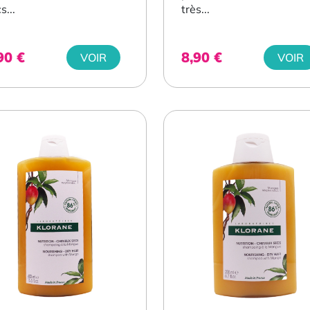
s...
très...
,90
€
8,90
€
VOIR
VOIR