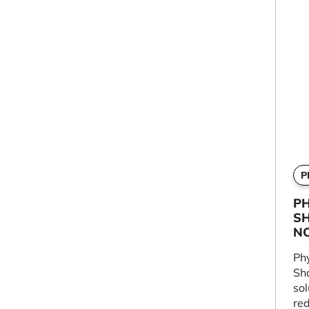
P
PH
S
N
Phy
Sh
sol
re