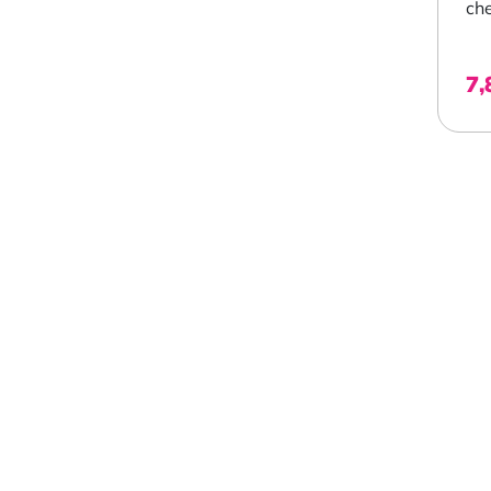
che
les
7