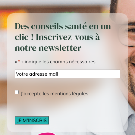
Des conseils santé en un
clic ! Inscrivez-vous à
notre newsletter
«
*
» indique les champs nécessaires
E-
mail
RGPD
*
J'accepte les mentions légales
CAPTCHA