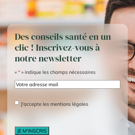
Des conseils santé en un
clic ! Inscrivez-vous à
notre newsletter
«
*
» indique les champs nécessaires
E-
mail
RGPD
*
J'accepte les mentions légales
CAPTCHA