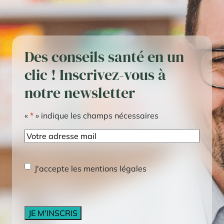
Des conseils santé en un
clic ! Inscrivez-vous à
notre newsletter
«
*
» indique les champs nécessaires
E-
mail
RGPD
*
J'accepte les mentions légales
CAPTCHA