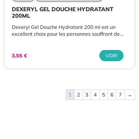
DEXERYL GEL DOUCHE HYDRATANT
200ML
Dexeryl Gel Douche Hydratant 200 ml est un
excellent choix pour les personnes souffrant de...
3,55
€
VOIR
1
2
3
4
5
6
7
→