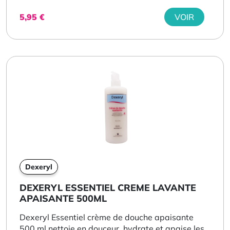
5,95
€
VOIR
Dexeryl
DEXERYL ESSENTIEL CREME LAVANTE
APAISANTE 500ML
Dexeryl Essentiel crème de douche apaisante
500 ml nettoie en douceur, hydrate et apaise les