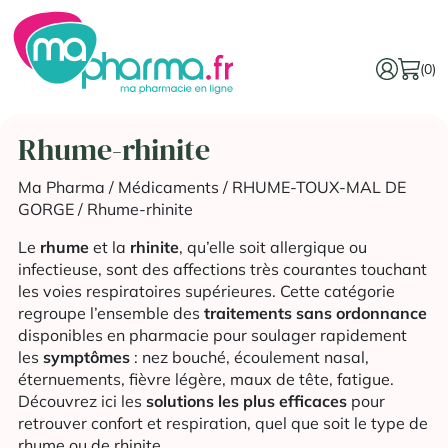
(0)
Rhume-rhinite
Ma Pharma
/
Médicaments
/
RHUME-TOUX-MAL DE
GORGE
/ Rhume-rhinite
Le
rhume
et la
rhinite
, qu’elle soit allergique ou
infectieuse, sont des affections très courantes touchant
les voies respiratoires supérieures. Cette catégorie
regroupe l’ensemble des
traitements sans ordonnance
disponibles en pharmacie pour soulager rapidement
les
symptômes
: nez bouché, écoulement nasal,
éternuements, fièvre légère, maux de tête, fatigue.
Découvrez ici les
solutions les plus efficaces
pour
retrouver confort et respiration, quel que soit le type de
rhume ou de rhinite.