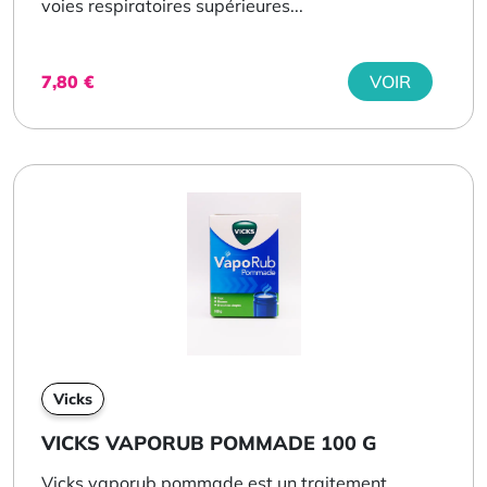
voies respiratoires supérieures...
7,80
€
VOIR
Vicks
VICKS VAPORUB POMMADE 100 G
Vicks vaporub pommade est un traitement