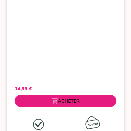
48H
ANTI-
TRACES
ROLL-
ON
2X50
ML
14,99
€
ACHETER