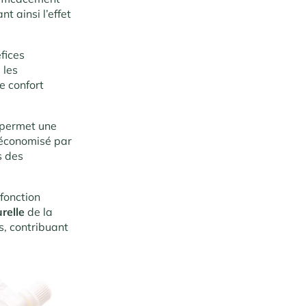
nt ainsi l’effet
fices
 les
e confort
i permet une
e économisé par
s des
fonction
urelle
de la
s, contribuant