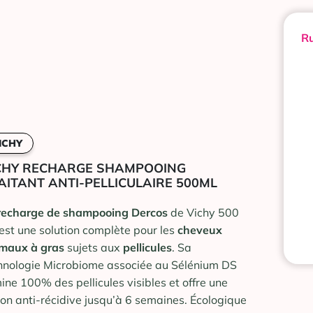
Ru
ICHY
CHY RECHARGE SHAMPOOING
AITANT ANTI-PELLICULAIRE 500ML
recharge de shampooing Dercos
de Vichy 500
 est une solution complète pour les
cheveux
maux à gras
sujets aux
pellicules
. Sa
hnologie Microbiome associée au Sélénium DS
mine 100% des pellicules visibles et offre une
ion anti-récidive jusqu’à 6 semaines. Écologique