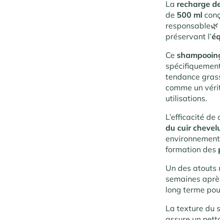
La
recharge de
de
500 ml
conç
responsable🌿 
préservant l’
éq
Ce
shampooing 
spécifiquemen
tendance gras
comme un vérit
utilisations.
L’efficacité d
du cuir chevel
environnement 
formation des
Un des atouts m
semaines après
long terme pou
La texture du 
assure un nett