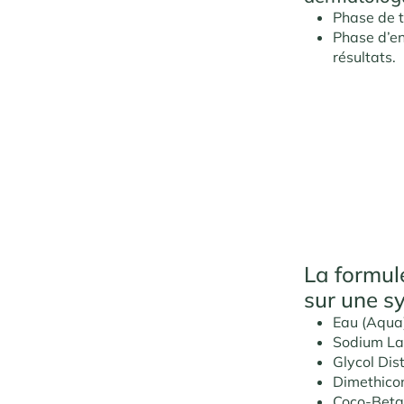
Phase de t
Phase d’en
résultats.
La formul
sur une s
Eau (Aqua
Sodium Lau
Glycol Dis
Dimethicon
Coco-Betai