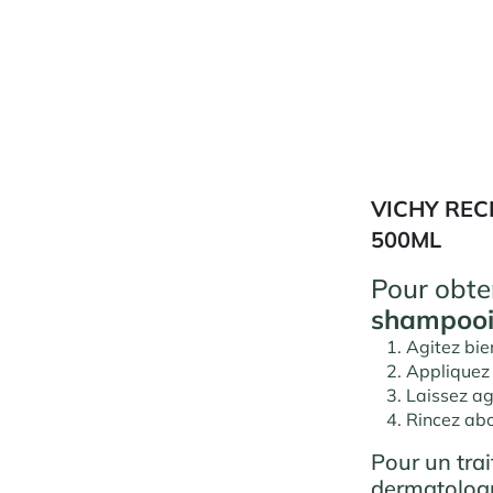
VICHY REC
500ML
Pour obte
shampooi
Agitez bien
Appliquez 
Laissez ag
Rincez a
Pour un tra
dermatologu