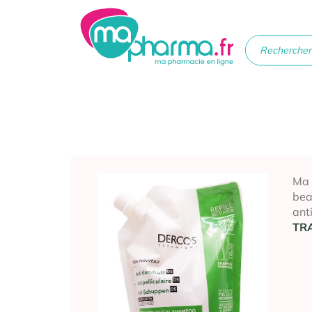
Médicaments
Soins
Santé
Hygiè
beau
Ma
bea
anti
TR