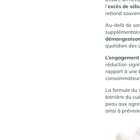
l’
excès de sé
rebond souvent
Au-delà de son 
supplémentair
démangeaiso
quotidien des u
L’engagement
réduction signi
rapport à une 
consommateur
La formule du 
barrière du cui
peau aux agres
ainsi à préveni