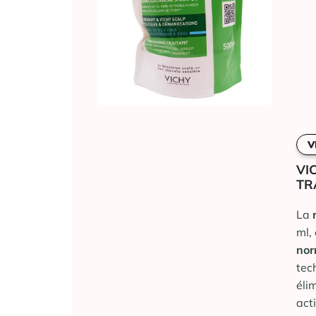
V
VI
TR
La
ml,
nor
tec
éli
act