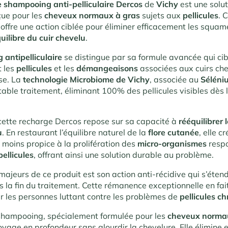
 shampooing anti-pelliculaire Dercos
de
Vichy
est une solu
ue pour les
cheveux normaux à gras
sujets aux
pellicules
. 
offre une action ciblée pour éliminer efficacement les squam
uilibre du cuir chevelu
.
antipelliculaire
se distingue par sa formule avancée qui cib
t les
pellicules
et les
démangeaisons
associées aux cuirs ch
se. La
technologie Microbiome de Vichy
, associée au
Séléni
able traitement, éliminant 100% des pellicules visibles dès 
e cette recharge Dercos repose sur sa capacité à
rééquilibrer
u
. En restaurant l’équilibre naturel de la
flore cutanée
, elle c
moins propice à la prolifération des
micro-organismes
resp
pellicules
, offrant ainsi une solution durable au problème.
ajeurs de ce produit est son action anti-récidive qui s’éten
 la fin du traitement. Cette rémanence exceptionnelle en fait
r les personnes luttant contre les problèmes de
pellicules c
shampooing, spécialement formulée pour les
cheveux norma
oyage en profondeur sans alourdir la chevelure. Elle élimine 