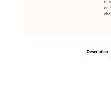
et 
en 
che
Description