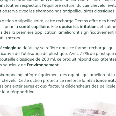
bum
tout en respectant l’équilibre naturel du cuir chevelu, évita
 observé avec les shampooings antipelliculaires classiques.
action antipelliculaire, cette recharge Dercos offre des béné
es pour la
santé capillaire
. Elle
apaise les irritations
et calme
ns
dès la première application, améliorant significativement l
tilisateurs.
 écologique
de Vichy se reflète dans ce format recharge, qu
ficative de l’utilisation de plastique. Avec 77% de plastiqu
bouteille classique de 200 ml, ce produit répond aux attente
s soucieux de
l’environnement
.
shampooing intègre également des agents qui améliorent la 
r chevelu. Cette action protectrice renforce la
résistance nat
sions extérieures et aux facteurs déclencheurs des pellicule
r leur réapparition.