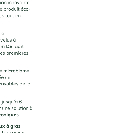
tion innovante
Ce produit éco-
es tout en
le
evelus à
um DS
, agit
les premières
 le microbiome
rée un
onsables de la
d jusqu’à 6
 une solution à
hroniques
.
ux à gras
,
efficacement