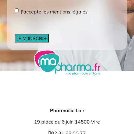
RGPD
*
J'accepte les mentions légales
CAPTCHA
Pharmacie Lair
19 place du 6 juin 14500 Vire
02 31 68 00 77