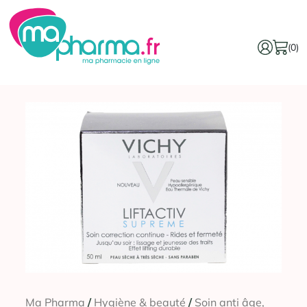
(0)
Ma Pharma
/
Hygiène & beauté
/
Soin anti âge,