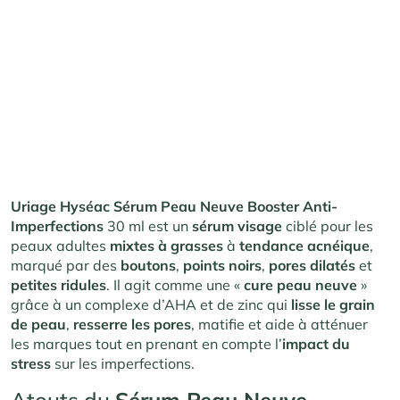
Uriage Hyséac Sérum Peau Neuve Booster Anti-
Imperfections
30 ml est un
sérum visage
ciblé pour les
peaux adultes
mixtes à grasses
à
tendance
acnéique
,
marqué par des
boutons
,
points noirs
,
pores dilatés
et
petites ridules
. Il agit comme une «
cure peau neuve
»
grâce à un complexe d’AHA et de zinc qui
lisse le grain
de peau
,
resserre les pores
, matifie et aide à atténuer
les marques tout en prenant en compte l’
impact du
stress
sur les imperfections.
Atouts du
Sérum Peau Neuve