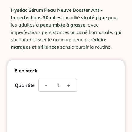
Hyséac Sérum Peau Neuve Booster Anti-
Imperfections 30 ml
est un allié
stratégique
pour
les adultes à
peau mixte à grasse
, avec
imperfections persistantes ou acné hormonale, qui
souhaitent lisser le grain de peau et
réduire
marques et brillances
sans alourdir la routine.
8 en stock
quantité
Quantité
-
+
de
URIAGE
HYSEAC
SERUM
PEAU
NEUVE
30ML