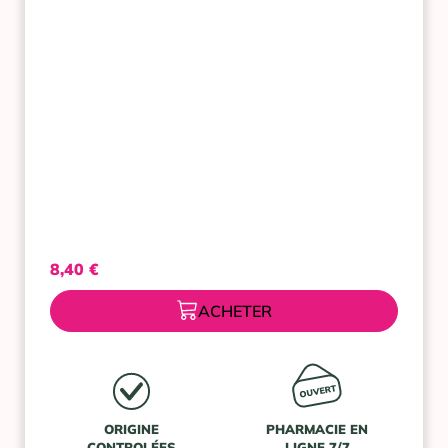
CHAUD/FROID
1
DISPOSITIF
MEDICAL
8,40
€
ACHETER
ORIGINE
PHARMACIE EN
CONTROLÉES
LIGNE 7/7