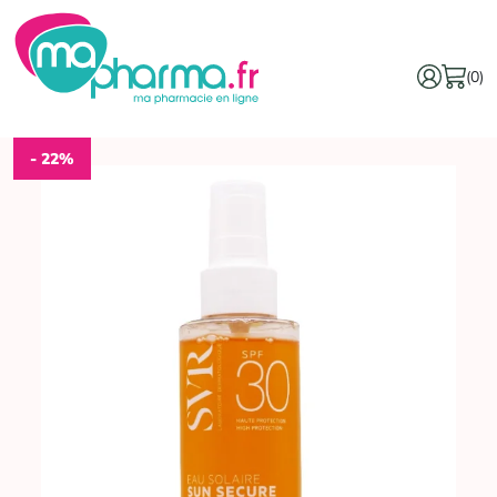
(0)
- 22%