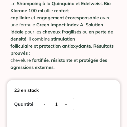
Le
Shampoing à la Quinquina et Edelweiss Bio
Klorane 100 ml
allie
renfort
capillaire
et
engagement écoresponsable
avec
une formule
Green Impact Index A
.
Solution
idéale
pour les
cheveux fragilisés
ou
en perte de
densité
, il combine
stimulation
folliculaire
et
protection antioxydante
.
Résultats
prouvés
:
chevelure
fortifiée
,
résistante
et
protégée des
agressions externes
.
23 en stock
quantité
Quantité
-
+
de
KLORANE
SHAMPOING
QUINQUINA