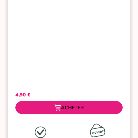
ET
EDELWEISS
BIO
100
ML
4,90
€
ACHETER