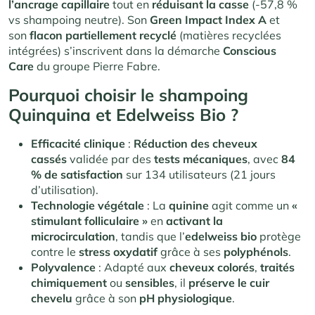
l’ancrage capillaire
tout en
réduisant la casse
(-57,8 %
vs shampoing neutre). Son
Green Impact Index A
et
son
flacon partiellement recyclé
(matières recyclées
intégrées) s’inscrivent dans la démarche
Conscious
Care
du groupe Pierre Fabre.
Pourquoi choisir le shampoing
Quinquina et Edelweiss Bio ?
Efficacité clinique
:
Réduction des cheveux
cassés
validée par des
tests mécaniques
, avec
84
% de satisfaction
sur 134 utilisateurs (21 jours
d’utilisation).
Technologie végétale
: La
quinine
agit comme un
«
stimulant folliculaire »
en
activant la
microcirculation
, tandis que l’
edelweiss bio
protège
contre le
stress oxydatif
grâce à ses
polyphénols
.
Polyvalence
: Adapté aux
cheveux colorés
,
traités
chimiquement
ou
sensibles
, il
préserve le cuir
chevelu
grâce à son
pH physiologique
.