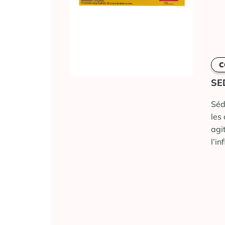
C
SE
Séd
les
agi
l’i