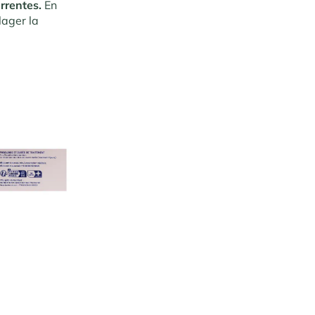
urrentes.
En
lager la