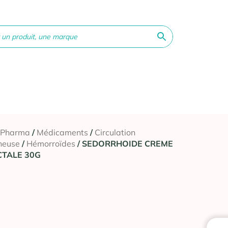
ne &
Bébé &
Matériel
Orthopédie
Vé
té
Maman
médical
 Pharma
/
Médicaments
/
Circulation
neuse
/
Hémorroïdes
/ SEDORRHOIDE CREME
CTALE 30G