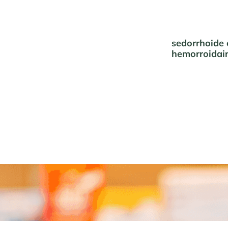
sedorrhoide 
hemorroidai