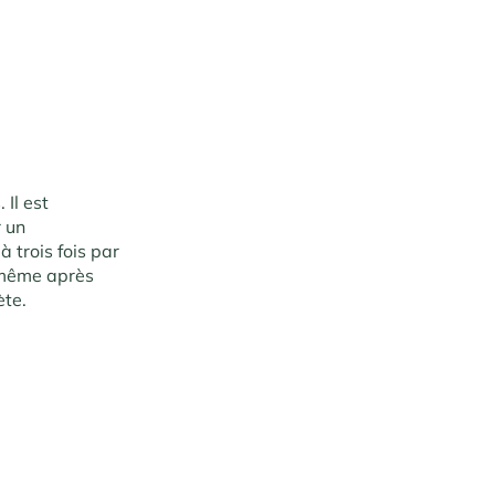
Il est
r un
à trois fois par
, même après
ète.