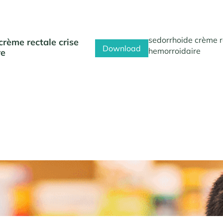
sedorrhoide crème r
crème rectale crise
Download
hemorroidaire
re