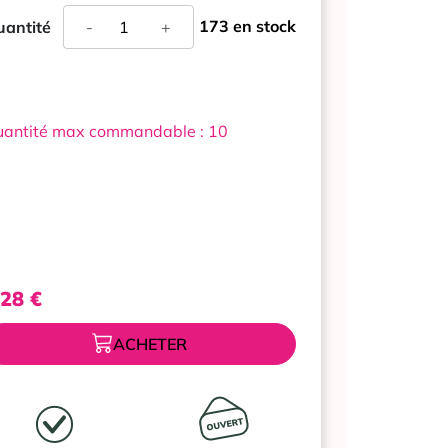
quantité
173 en stock
antité
-
+
de
SEDORRHOIDE
CREME
RECTALE
30G
antité max commandable : 10
,28
€
ACHETER