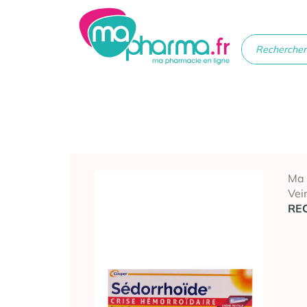
Médicaments
Soins
Santé
Hygiè
beau
Ma
Vei
RE