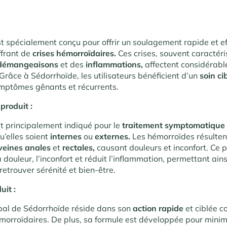
t spécialement conçu pour offrir un soulagement rapide et e
ffrant de
crises hémorroïdaires.
Ces crises, souvent caractér
démangeaisons
et des
inflammations,
affectent considérabl
 Grâce à Sédorrhoïde, les utilisateurs bénéficient d’un
soin ci
mptômes gênants et récurrents.
produit :
t principalement indiqué pour le
traitement symptomatique
u’elles soient
internes
ou
externes.
Les hémorroïdes résulten
veines anales
et
rectales,
causant douleurs et inconfort. Ce 
 douleur, l’inconfort et réduit l’inflammation, permettant ain
 retrouver sérénité et bien-être.
uit :
cipal de Sédorrhoïde réside dans son
action rapide
et ciblée c
rroïdaires. De plus, sa formule est développée pour minimis