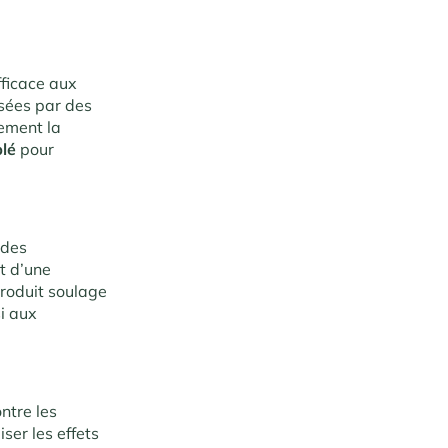
fficace aux
isées par des
ement la
blé
pour
des
t d’une
produit soulage
si aux
ontre les
er les effets