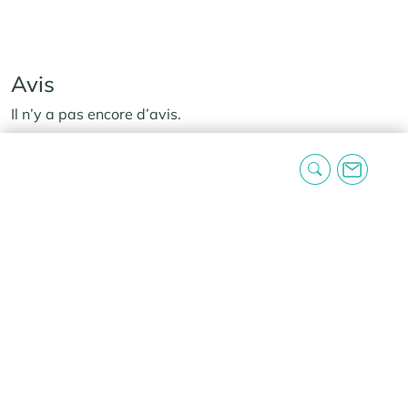
Avis
Il n’y a pas encore d’avis.
Seuls les clients connectés ayant acheté ce produit ont la
possibilité de laisser un avis.