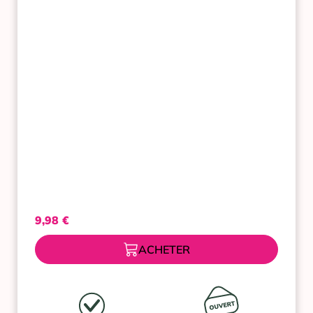
FLORAL
ROSE
200ML
9,98
€
ACHETER