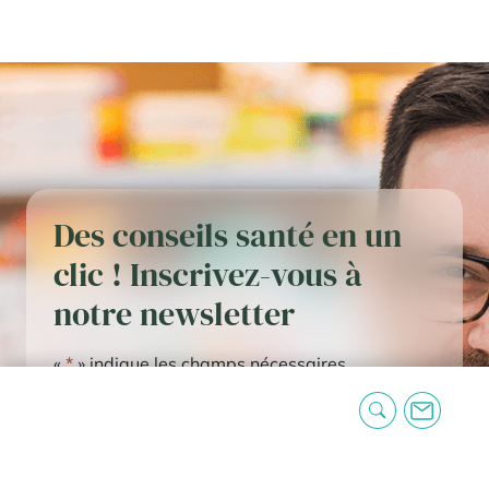
Des conseils santé en un
clic ! Inscrivez-vous à
notre newsletter
«
*
» indique les champs nécessaires
E-
mail
RGPD
*
J'accepte les mentions légales