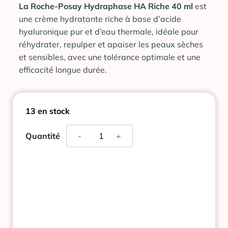
La Roche-Posay Hydraphase HA Riche 40 ml
est
une crème hydratante riche à base d’acide
hyaluronique pur et d’eau thermale, idéale pour
réhydrater, repulper et apaiser les peaux sèches
et sensibles, avec une tolérance optimale et une
efficacité longue durée.
13 en stock
quantité
Quantité
-
+
de
LA
ROCHE-
POSAY
HYDRAPHASE
HA
RICHE
40ML