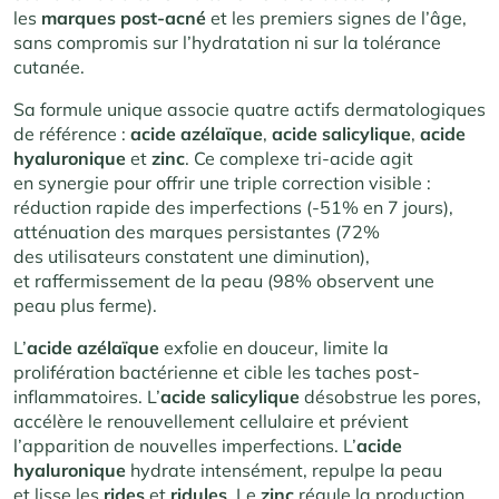
les
marques post-acné
et les premiers signes de l’âge,
sans compromis sur l’hydratation ni sur la tolérance
cutanée.
Sa formule unique associe quatre actifs dermatologiques
de référence :
acide azélaïque
,
acide salicylique
,
acide
hyaluronique
et
zinc
. Ce complexe tri-acide agit
en synergie pour offrir une triple correction visible :
réduction rapide des imperfections (-51% en 7 jours),
atténuation des marques persistantes (72%
des utilisateurs constatent une diminution),
et raffermissement de la peau (98% observent une
peau plus ferme).
L’
acide azélaïque
exfolie en douceur, limite la
prolifération bactérienne et cible les taches post-
inflammatoires. L’
acide salicylique
désobstrue les pores,
accélère le renouvellement cellulaire et prévient
l’apparition de nouvelles imperfections. L’
acide
hyaluronique
hydrate intensément, repulpe la peau
et lisse les
rides
et
ridules
. Le
zinc
régule la production