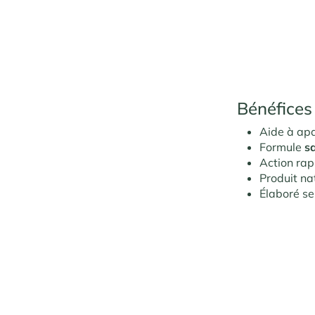
Bénéfices
Aide à apa
Formule
s
Action ra
Produit na
Élaboré se