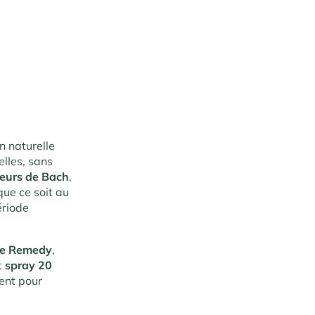
on naturelle
elles, sans
leurs de Bach
,
que ce soit au
ériode
e Remedy
,
t
spray 20
sent pour