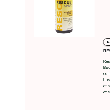
R
RE
Res
Bac
cal
bas
et 
et 