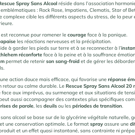
Rescue Spray Sans Alcool
réside dans l’association harmoni
h
emblématiques : Rock Rose, Impatiens, Clematis, Star of Be
 complexe cible les différents aspects du stress, de la peur 
rieure.
e
est reconnue pour ramener le
courage
face à la panique.
 apaise
les réactions nerveuses et la précipitation.
ide à garder les pieds sur terre et à se reconnecter à l’
insta
ethlehem
réconforte
face à la peine et à la souffrance émotion
lum
permet de retenir
son sang-froid
et de gérer les débord
s.
 une action douce mais efficace, qui favorise une
réponse émo
n retour au calme durable. Le
Rescue Spray Sans Alcool 20 
re face aux imprévus, au surmenage et aux situations de tens
l peut aussi accompagner des contextes plus spécifiques co
rises de parole
, les
deuils
ou les
périodes de transition
.
sans alcool se base sur de la glycérine végétale naturelle, 
et une conservation optimale. Le format
spray
assure une
di
produit et un effet quasi instantané, sans contrainte ni prépa