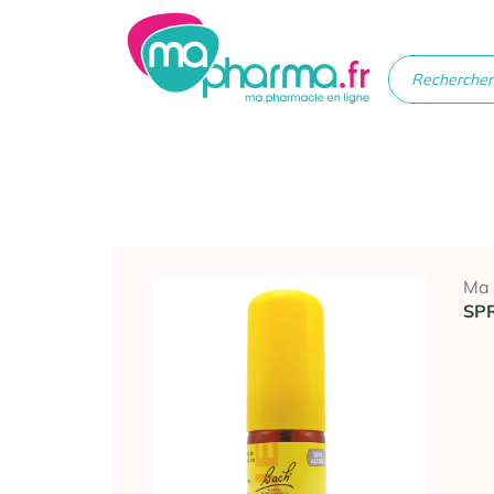
Médicaments
Soins
Santé
Hygiè
beau
Ma
SP