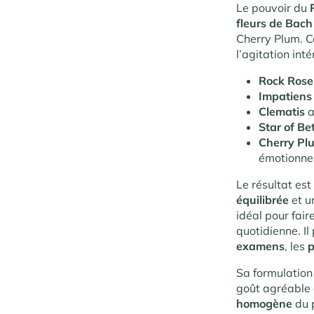
Le pouvoir du
fleurs de Bac
Cherry Plum. Ce
l’agitation inté
Rock Ros
Impatiens
Clematis
a
Star of B
Cherry P
émotionnel
Le résultat est
équilibrée
et u
idéal pour fai
quotidienne. I
examens
, les
p
Sa formulation 
goût agréable 
homogène
du 