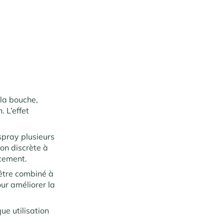
la bouche,
. L’effet
 spray plusieurs
ion discrète à
acement.
 être combiné à
ur améliorer la
ue utilisation