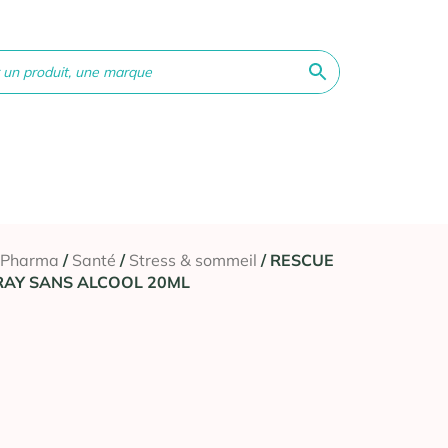
ne &
Bébé &
Matériel
Orthopédie
Vé
té
Maman
médical
 Pharma
/
Santé
/
Stress & sommeil
/ RESCUE
RAY SANS ALCOOL 20ML