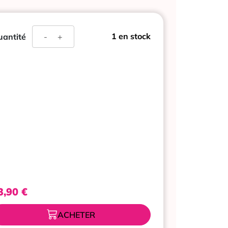
quantité
1 en stock
antité
-
+
de
RESCUE
SPRAY
SANS
ALCOOL
20ML
3,90
€
ACHETER