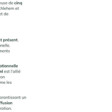
euse de
cinq
thlehem et
et de
nt présent
.
nelle.
ements
tionnelle
ml
est l’allié
ion
mme les
garantissant un
ffusion
ration.