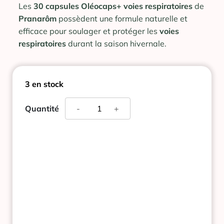
Les
30 capsules Oléocaps+ voies respiratoires
de
Pranarôm
possèdent une formule naturelle et
efficace pour soulager et protéger les
voies
respiratoires
durant la saison hivernale.
3 en stock
quantité
Quantité
-
+
de
CAPSULES
VOIES
RESPIRATOIRES
BIO
OLEOCAPS
+
PRANAROM