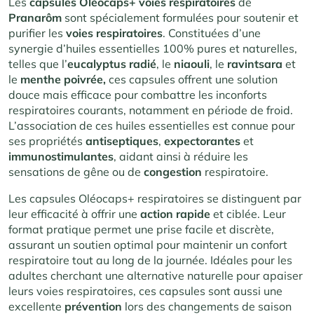
Les
capsules Oléocaps+ voies respiratoires
de
Pranarôm
sont spécialement formulées pour soutenir et
purifier les
voies respiratoires
. Constituées d’une
synergie d’huiles essentielles 100% pures et naturelles,
telles que l’
eucalyptus radié
, le
niaouli
, le
ravintsara
et
le
menthe poivrée,
ces capsules offrent une solution
douce mais efficace pour combattre les inconforts
respiratoires courants, notamment en période de froid.
L’association de ces huiles essentielles est connue pour
ses propriétés
antiseptiques
,
expectorantes
et
immunostimulantes
, aidant ainsi à réduire les
sensations de gêne ou de
congestion
respiratoire.
Les capsules Oléocaps+ respiratoires se distinguent par
leur efficacité à offrir une
action rapide
et ciblée. Leur
format pratique permet une prise facile et discrète,
assurant un soutien optimal pour maintenir un confort
respiratoire tout au long de la journée. Idéales pour les
adultes cherchant une alternative naturelle pour apaiser
leurs voies respiratoires, ces capsules sont aussi une
excellente
prévention
lors des changements de saison