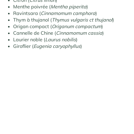
Citron (
Citrus limon
)
Menthe poivrée (
Mentha piperita
)
Ravintsara (
Cinnamomum camphora
)
Thym à thujanol (
Thymus vulgaris ct thujanol
)
Origan compact (
Origanum compactum
)
Cannelle de Chine (
Cinnamomum cassia
)
Laurier noble (
Laurus nobilis
)
Giroflier (
Eugenia caryophyllus
)