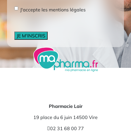
RGPD
*
J'accepte les mentions légales
CAPTCHA
Pharmacie Lair
19 place du 6 juin 14500 Vire
02 31 68 00 77