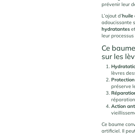
prévenir leur 
L’ajout d’
huile
adoucissante 
hydratantes
e
leur processus
Ce baume
sur les lèv
Hydratati
lèvres des
Protection
préserve le
Réparation
réparation
Action an
vieillisse
Ce baume convi
artificiel. Il peu