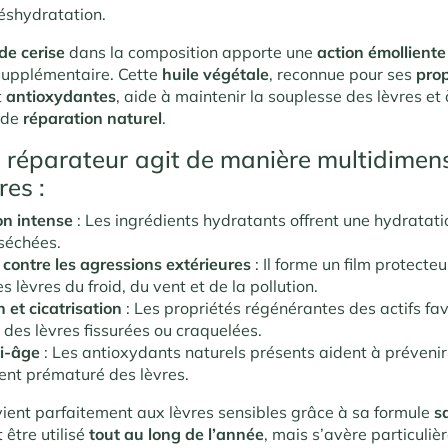
déshydratation.
 de cerise
dans la composition apporte une
action émollient
supplémentaire. Cette
huile végétale
, reconnue pour ses
prop
t
antioxydantes
, aide à maintenir la souplesse des lèvres et
 de
réparation naturel
.
 réparateur
agit de manière multidimens
res :
on intense
: Les ingrédients hydratants offrent une hydratat
séchées.
 contre les agressions extérieures
: Il forme un film protecteu
s lèvres du froid, du vent et de la pollution.
 et cicatrisation
: Les propriétés régénérantes des actifs fav
 des lèvres fissurées ou craquelées.
ti-âge
: Les antioxydants naturels présents aident à prévenir
ment prématuré des lèvres.
ent parfaitement aux lèvres sensibles grâce à sa formule
s
t être utilisé
tout au long de l’année
, mais s’avère particuli