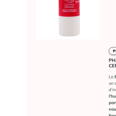
P
PH
CE
Le
un 
d’i
l’hu
pa
nou
fra