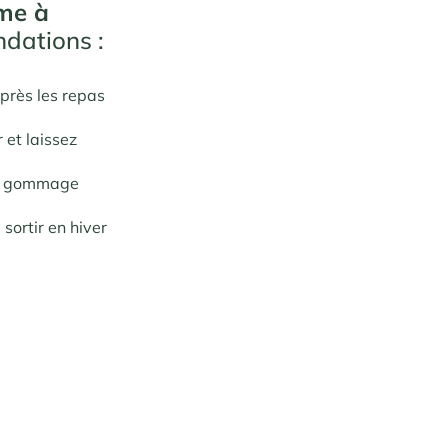
me à
dations :
après les repas
 et laissez
 un gommage
sortir en hiver