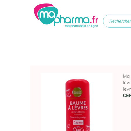
Médicaments
Soins
Santé
Hygiè
beau
Ma
lèv
lèv
CER