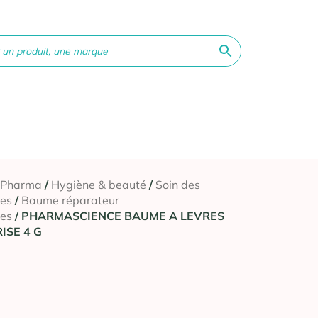
ne &
Bébé &
Matériel
Orthopédie
Vé
té
Maman
médical
 Pharma
/
Hygiène & beauté
/
Soin des
res
/
Baume réparateur
res
/ PHARMASCIENCE BAUME A LEVRES
ISE 4 G