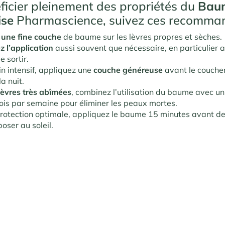
ficier pleinement des propriétés du
Bau
ise
Pharmascience, suivez ces recomman
une fine
couche
de baume sur les lèvres propres et sèches.
ez
l’application
aussi souvent que nécessaire, en particulier 
 sortir.
in intensif, appliquez une
couche
généreuse
avant le coucher
la nuit.
lèvres
très
abîmées
, combinez l’utilisation du baume avec
ois par semaine pour éliminer les peaux mortes.
rotection optimale, appliquez le baume 15 minutes avant de 
oser au soleil.