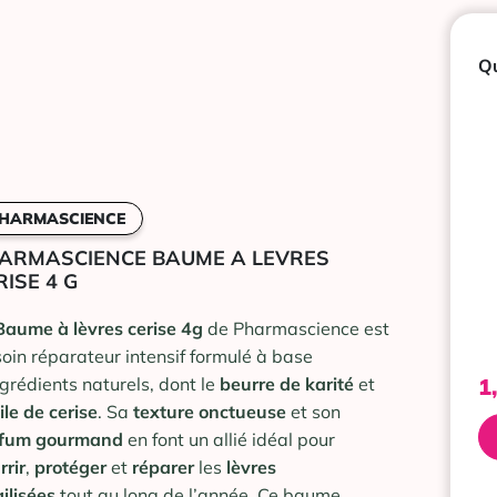
Qu
HARMASCIENCE
ARMASCIENCE BAUME A LEVRES
RISE 4 G
Baume à lèvres cerise 4g
de Pharmascience est
soin réparateur intensif formulé à base
1
ngrédients naturels, dont le
beurre de karité
et
ile
de
cerise
. Sa
texture
onctueuse
et son
rfum
gourmand
en font un allié idéal pour
rrir
,
protéger
et
réparer
les
lèvres
gilisées
tout au long de l’année. Ce baume