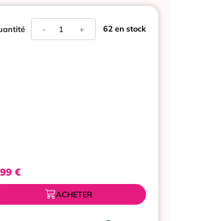
quantité
62 en stock
antité
-
+
de
PHARMASCIENCE
BAUME
A
LEVRES
CERISE
4
G
,99
€
ACHETER