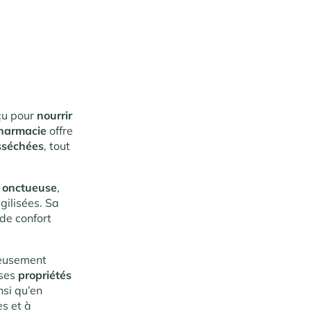
çu pour
nourrir
harmacie
offre
sséchées
, tout
t
onctueuse
,
gilisées. Sa
de confort
ureusement
 ses
propriétés
nsi qu’en
es et à