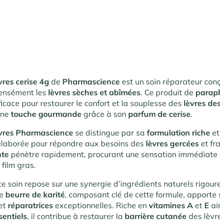
res cerise 4g
de
Pharmascience
est un soin réparateur con
tensément les
lèvres sèches et abîmées
. Ce produit de
parap
ficace pour restaurer le confort et la souplesse des
lèvres de
une
touche gourmande
grâce à son
parfum de cerise
.
vres Pharmascience
se distingue par sa
formulation riche
e
élaborée pour répondre aux besoins des
lèvres gercées
et fra
nte
pénètre rapidement, procurant une sensation immédiate 
 film gras.
 ce soin repose sur une synergie d’ingrédients naturels rigo
Le
beurre de karité
, composant clé de cette formule, apporte
et
réparatrices
exceptionnelles. Riche en
vitamines
A
et
E
ai
sentiels
, il contribue à restaurer la
barrière cutanée
des lèvr