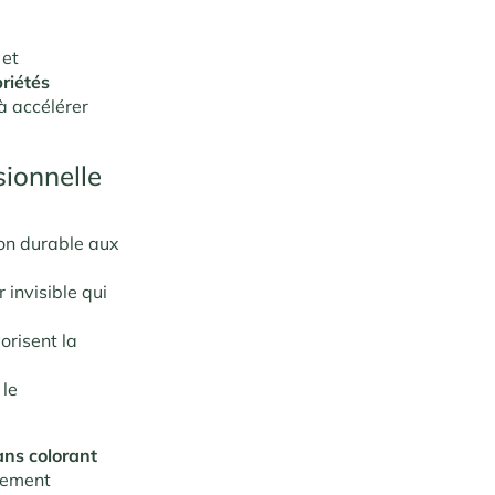
e
et
riétés
 à accélérer
ionnelle
ion durable aux
r invisible qui
orisent la
 le
ans colorant
èrement