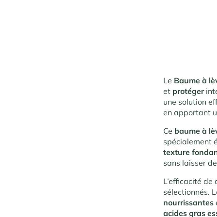
Le
Baume à lèv
et
protéger
in
une solution ef
en apportant 
Ce
baume à lè
spécialement 
texture fonda
sans laisser de
L’efficacité de
sélectionnés. 
nourrissantes
acides gras es