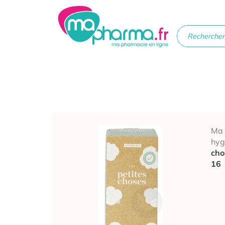
Médicaments
Soins
Santé
Hygiè
beau
Ma
hyg
cho
16