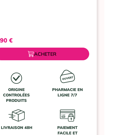
petites
choses
Tampons
avec
applicateur
Normal
,90
€
boite
de
ACHETER
16
ORIGINE
PHARMACIE EN
CONTROLÉES
LIGNE 7/7
PRODUITS
LIVRAISON 48H
PAIEMENT
FACILE ET