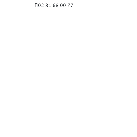
02 31 68 00 77
service-client@mapharma.fr