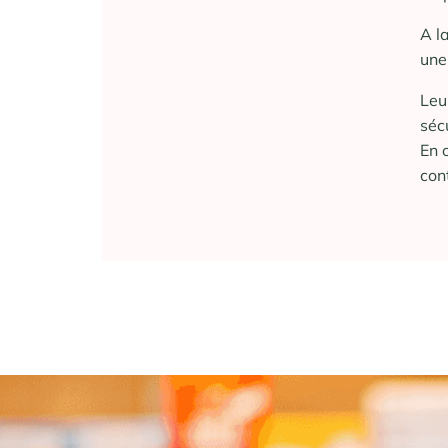
A l
une
Leu
séc
En 
con