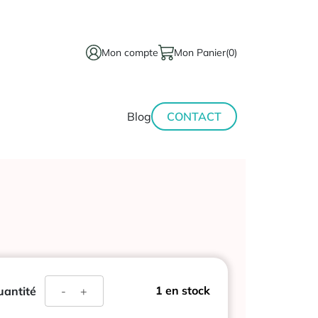
Mon compte
Mon Panier
(0)
térinaire
Minceur-
Blog
CONTACT
sport
quantité
1 en stock
antité
-
+
de
Les