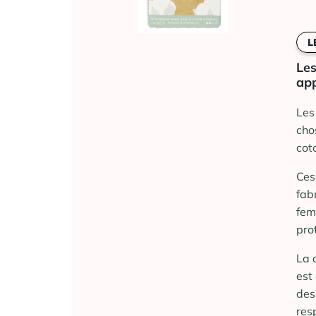
L
Les
app
Les
cho
cot
Ces
fab
fem
pro
La 
est 
des
res