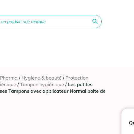
ne &
Bébé &
Matériel
Orthopédie
Vé
té
Maman
médical
 Pharma
/
Hygiène & beauté
/
Protection
iénique
/
Tampon hygiénique
/ Les petites
ses Tampons avec applicateur Normal boite de
Qu