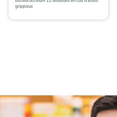
oscillococcinum 12 unidoses en cas d'etats
grippaux