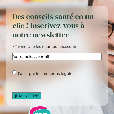
Des conseils santé en un
clic ! Inscrivez-vous à
notre newsletter
«
*
» indique les champs nécessaires
E-
mail
RGPD
*
J'accepte les mentions légales
CAPTCHA