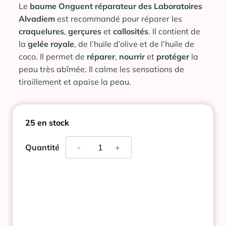
Le
baume Onguent réparateur des Laboratoires
Alvadiem
est recommandé pour réparer les
craquelures
,
gerçures
et
callosités
. Il contient de
la
gelée royale
, de l’huile d’olive et de l’huile de
coco. Il permet de
réparer
,
nourrir
et
protéger
la
peau très abîmée. Il calme les sensations de
tiraillement et apaise la peau.
25 en stock
quantité
Quantité
-
+
de
ALVADIEM
ONGUENT
REPARATEUR
BAUME
MULTI-
USAGE