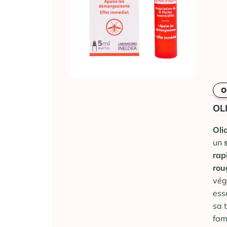
O
OL
Oli
un
rap
rou
vég
ess
sa 
fam