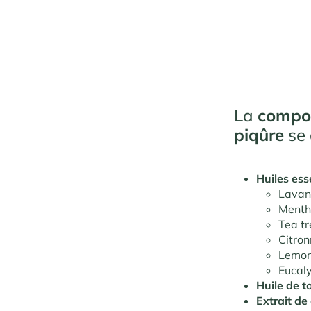
La
compos
piqûre
se 
Huiles esse
Lavan
Menth
Tea tr
Citron
Lemon
Eucaly
Huile de t
Extrait de