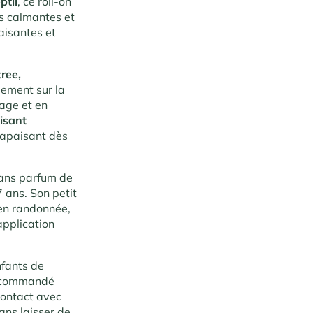
ptil
, ce roll-on
us calmantes et
paisantes et
tree,
ement sur la
tage et en
aisant
t apaisant dès
sans parfum de
7 ans. Son petit
 en randonnée,
application
nfants de
 recommandé
contact avec
ans laisser de