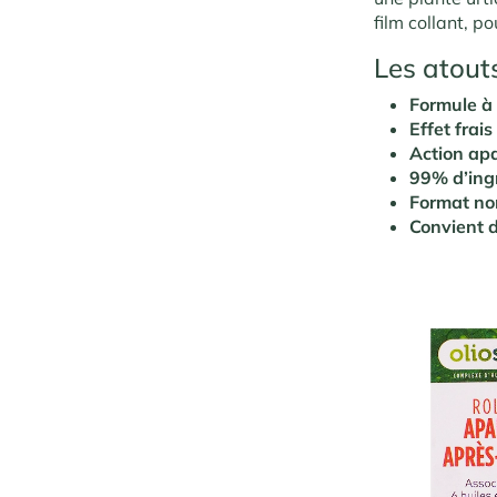
film collant, p
Les atouts
Formule à 
Effet frai
Action apa
99% d’ingr
Format no
Convient d