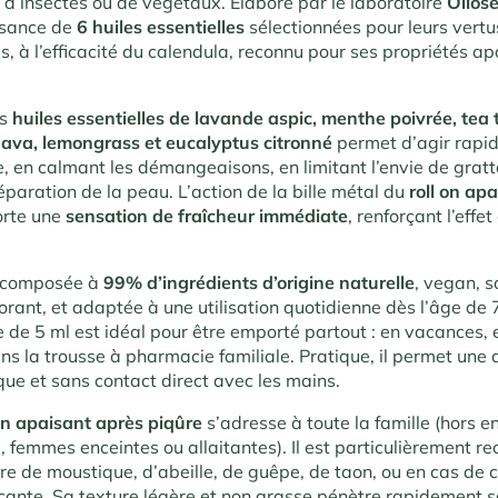
s d’insectes ou de végétaux. Élaboré par le laboratoire
Oliose
ssance de
6 huiles essentielles
sélectionnées pour leurs vert
s, à l’efficacité du calendula, reconnu pour ses propriétés a
es
huiles essentielles de lavande aspic, menthe poivrée, tea 
 Java, lemongrass et eucalyptus citronné
permet d’agir rapid
, en calmant les démangeaisons, en limitant l’envie de grat
éparation de la peau. L’action de la bille métal du
roll on ap
rte une
sensation de fraîcheur immédiate
, renforçant l’effe
t composée à
99% d’ingrédients d’origine naturelle
, vegan, 
orant, et adaptée à une utilisation quotidienne dès l’âge de 
e de 5 ml est idéal pour être emporté partout : en vacances,
ns la trousse à pharmacie familiale. Pratique, il permet une 
que et sans contact direct avec les mains.
 on apaisant après piqûre
s’adresse à toute la famille (hors e
, femmes enceintes ou allaitantes). Il est particulièrement
re de moustique, d’abeille, de guêpe, de taon, ou en cas de 
icante. Sa texture légère et non grasse pénètre rapidement s