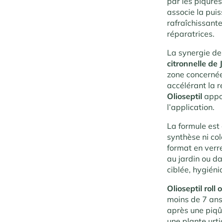
par les piqûre
associe la pui
rafraîchissante
réparatrices.
La synergie d
citronnelle de
zone concernée
accélérant la r
Olioseptil
appo
l’application.
La formule es
synthèse ni col
format en verr
au jardin ou da
ciblée, hygiéni
Olioseptil roll
moins de 7 ans
après une piqû
une plante urt