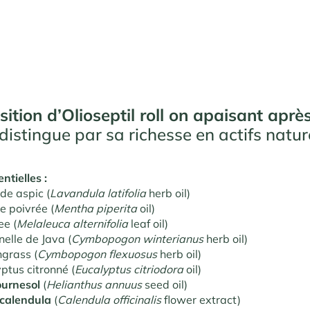
ition d’Olioseptil roll on apaisant aprè
distingue par sa richesse en actifs nature
ntielles :
de aspic (
Lavandula latifolia
herb oil)
e poivrée (
Mentha piperita
oil)
ee (
Melaleuca alternifolia
leaf oil)
nelle de Java (
Cymbopogon winterianus
herb oil)
grass (
Cymbopogon flexuosus
herb oil)
ptus citronné (
Eucalyptus citriodora
oil)
ournesol
(
Helianthus annuus
seed oil)
 calendula
(
Calendula officinalis
flower extract)