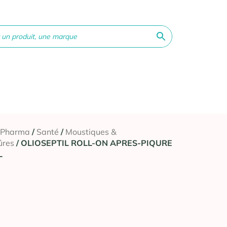
ne &
Bébé &
Matériel
Orthopédie
Vé
té
Maman
médical
 Pharma
/
Santé
/
Moustiques &
ûres
/ OLIOSEPTIL ROLL-ON APRES-PIQURE
L