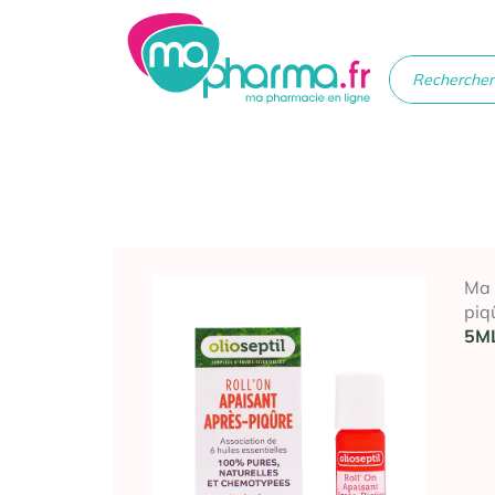
Médicaments
Soins
Santé
Hygiè
beau
Ma
piq
5M