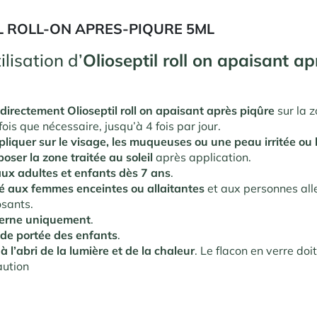
L ROLL-ON APRES-PIQURE 5ML
lisation d’
Olioseptil roll on apaisant ap
 directement
Olioseptil roll on apaisant après piqûre
sur la 
fois que nécessaire, jusqu’à 4 fois par jour
.
liquer sur le visage, les muqueuses ou une peau irritée ou 
oser la zone traitée au soleil
après application.
ux adultes et enfants dès 7 ans
.
é aux femmes enceintes ou allaitantes
et aux personnes alle
sants.
erne uniquement
.
 de portée des enfants
.
à l’abri de la lumière et de la chaleur
. Le flacon en verre doi
aution