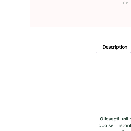
de l
Description
Olioseptil rol
apaiser instan