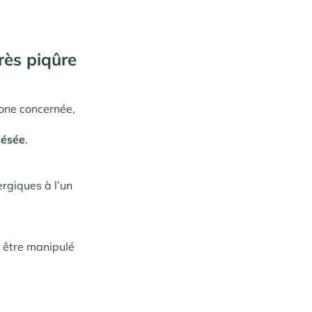
rès piqûre
zone concernée,
lésée
.
rgiques à l’un
t être manipulé