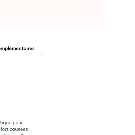
omplémentaires
atique pour
nfort causées