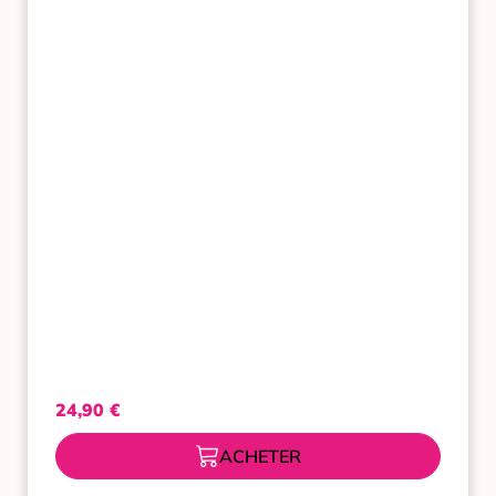
DE
MIEL
BAUME
VISAGE
ULTRA-
RECONFORT
50ML
24,90
€
ACHETER