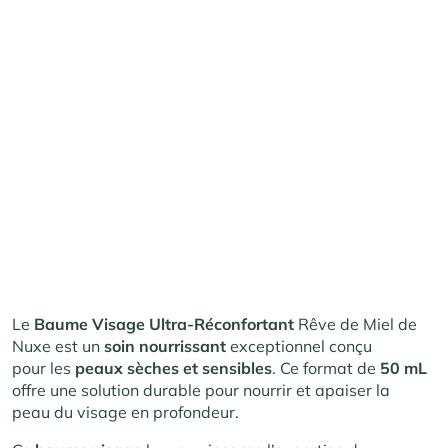
Le
Baume Visage Ultra-Réconfortant
Rêve
de Miel de
Nuxe
est un
soin nourrissant
exc
eptionnel conçu
pour
les
peaux sèches et sensibles
. Ce f
ormat de
50 mL
offre une
solution dura
ble pour nourrir et
apaiser la
peau
du visage en p
rofondeur.