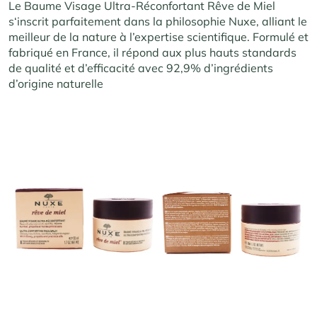
Le Baum
e Visage Ultra-Réconfortant R
êve de Miel
s
‘inscrit parfaitement dan
s la philosophie Nuxe
, alliant le
meil
leur de la natu
re à l’expertise sci
entifique. Form
ulé et
fabriqué en F
rance, il répond aux
plus hauts stan
dards
de qualité et
d’efficacité avec
92,9% d’ingrédients
d’o
rigine naturelle