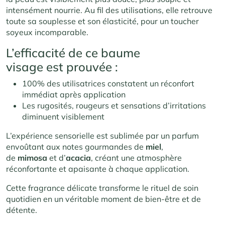
intensément n
ourrie. Au fil de
s utilisations, elle
retrouve
tout
e sa souplesse et s
on élasticité,
pour un toucher
s
oyeux incomparable.
L’effi
cacité de ce baume
visage
est
prouvée :
100% des utilisatrices constatent un réconfort
immédiat après application
Les rugosités, rougeurs et sensations d’irritations
diminuent visiblement
L’expérience
sensorielle est
sublimée par un
parfum
envoûtant au
x notes gourmandes d
e
miel
,
de
mimosa
et
d’
acacia
, c
réant une atmosphère
r
éconfortante et
apaisante à chaq
ue application.
Cette
fragrance déli
cate transforme le r
ituel de soin
q
uotidien en u
n véritable mom
ent de bien-être et d
e
détente.