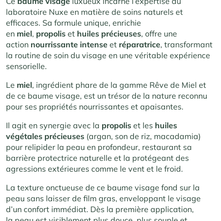
Ce
baume visage
luxueux i
ncarne l’expertise d
u
laboratoire Nu
xe en matière d
e soins naturels
et
efficaces. S
a formule unique, enr
ichie
en
miel
,
propolis
et
huiles précieuses
, offr
e une
action
nourrissante intense
et
réparatrice
, tran
sformant
la rou
tine de soin du
visage en une
véritable expérience
sens
orielle.
Le
miel
, ingrédient ph
are de la gamme Rêve
de Miel et
de ce baume visage, est
un trésor de
la nature reco
nnu
pour ses pr
opriétés nourrissantes et
apaisantes.
Il
agit en synergie
avec la
propolis
et l
es
huiles
végétales précieuses
(argan, son de r
iz, macadamia)
pour reli
pider la peau e
n profondeur, rest
aurant sa
barrière p
rotectrice natu
relle et la prot
égeant des
agre
ssions extérieures
comme le vent e
t le froid.
La text
ure onctueuse de
ce baume visage fond
sur la
peau s
ans laisser de
film gras, enveloppant le
visage
d’un conf
ort immédiat. D
ès la première
application,
la
peau est visiblement plu
s douce, plus sou
ple et