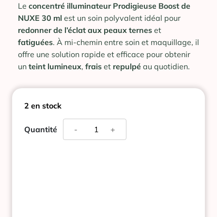
Le
concentré illuminateur Prodigieuse Boost de
NUXE 30 ml
est un soin polyvalent idéal pour
redonner de l’éclat aux peaux ternes
et
fatiguées
. À mi-chemin entre soin et maquillage, il
offre une solution rapide et efficace pour obtenir
un
teint
lumineux
,
frais
et
repulpé
au quotidien.
2 en stock
quantité
Quantité
-
+
de
NUXE
PRODIGIEUSE
BOOST
CONCENTRE
ILLUMINATEUR
30
ML