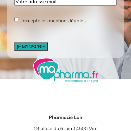
E-
mail
RGPD
*
J'accepte les mentions légales
CAPTCHA
Pharmacie Lair
19 place du 6 juin 14500 Vire