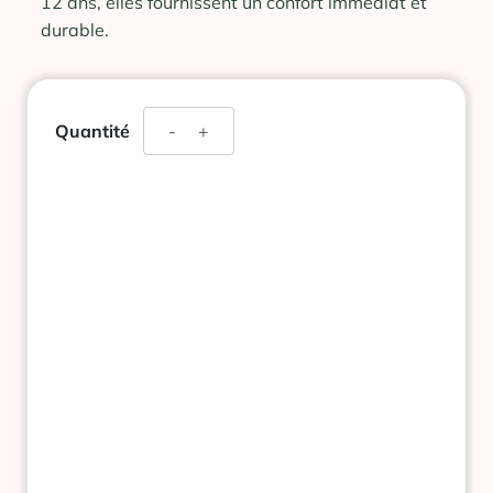
12 ans, elles fournissent un confort immédiat et
durable.
quantité
Quantité
-
+
de
NUROFENCAPS
400MG
10
CAPSULES
MOLLES