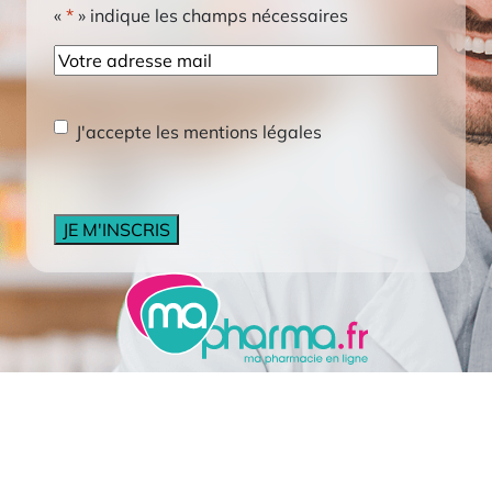
«
*
» indique les champs nécessaires
E-
mail
RGPD
*
J'accepte les mentions légales
CAPTCHA