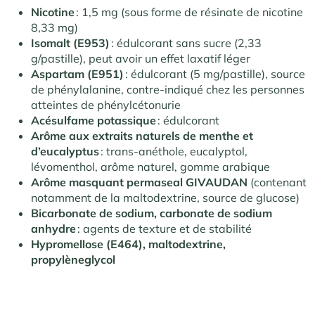
Nicotine
: 1,5 mg (sous forme de résinate de nicotine
8,33 mg)
Isomalt (E953)
: édulcorant sans sucre (2,33
g/pastille), peut avoir un effet laxatif léger
Aspartam (E951)
: édulcorant (5 mg/pastille), source
de phénylalanine, contre-indiqué chez les personnes
atteintes de phénylcétonurie
Acésulfame potassique
: édulcorant
Arôme aux extraits naturels de menthe et
d’eucalyptus
: trans-anéthole, eucalyptol,
lévomenthol, arôme naturel, gomme arabique
Arôme masquant permaseal GIVAUDAN
(contenant
notamment de la maltodextrine, source de glucose)
Bicarbonate de sodium, carbonate de sodium
anhydre
: agents de texture et de stabilité
Hypromellose (E464), maltodextrine,
propylèneglycol