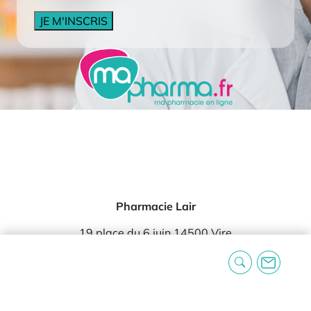
CAPTCHA
Pharmacie Lair
19 place du 6 juin 14500 Vire
02 31 68 00 77
service-client@mapharma.fr