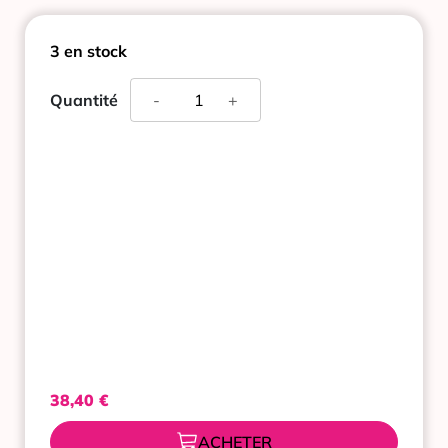
3 en stock
quantité
Quantité
-
+
de
VICHY
NEOVADIOL
PRE-
MENOPAUSE
CREME
JOUR
REDENSIFIANTE
LIFTANTE
50ML
38,40
€
ACHETER