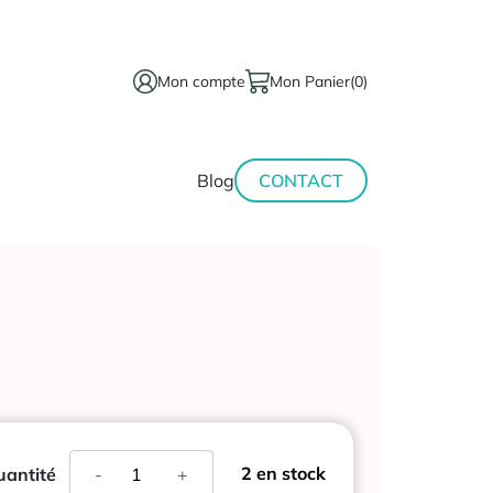
Mon compte
Mon Panier
(0)
térinaire
Minceur-
Blog
CONTACT
sport
quantité
2 en stock
antité
-
+
de