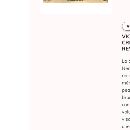
V
VI
CR
RE
La 
Neo
rec
mén
pea
bru
con
vol
vis
une