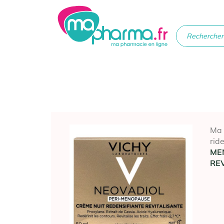
Médicaments
Soins
Santé
Hygiè
beau
Ma
rid
ME
RE