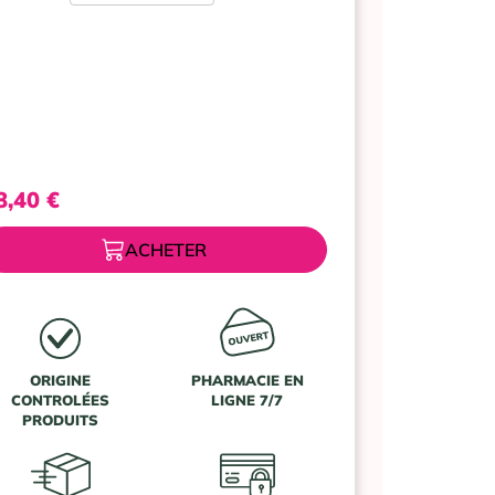
VICHY
NEOVADIOL
PERI-
MENOPAUSE
CREME
NUIT
REDENSIFIANTE
REVITALISANTE
8,40
€
50ML
ACHETER
ORIGINE
PHARMACIE EN
CONTROLÉES
LIGNE 7/7
PRODUITS