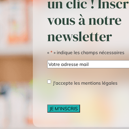
un clic ! Insc
vous à notre
newsletter
«
*
» indique les champs nécessaires
E-
mail
RGPD
*
J'accepte les mentions légales
CAPTCHA