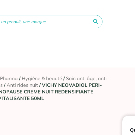
ne &
Bébé &
Matériel
Orthopédie
Vé
té
Maman
médical
 Pharma
/
Hygiène & beauté
/
Soin anti âge, anti
es
/
Anti rides nuit
/ VICHY NEOVADIOL PERI-
NOPAUSE CREME NUIT REDENSIFIANTE
VITALISANTE 50ML
Qu