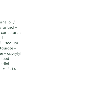
nel oil /
rantriol –
 corn starch -
id –
2 – sodium
 taurate –
r – caprylyl
a seed
ediol –
 – c13-14