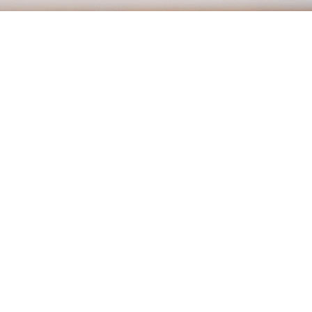
Pharmacie Lair
19 place du 6 juin 14500 Vire
02 31 68 00 77
service-client@mapharma.fr