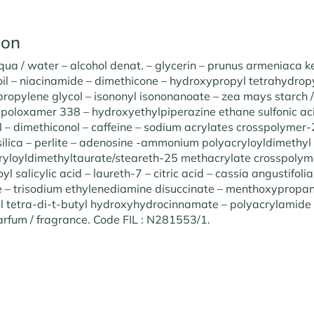
ion
qua / water – alcohol denat. – glycerin – prunus armeniaca ker
 oil – niacinamide – dimethicone – hydroxypropyl tetrahydropy
propylene glycol – isononyl isononanoate – zea mays starch /
 – poloxamer 338 – hydroxyethylpiperazine ethane sulfonic ac
 – dimethiconol – caffeine – sodium acrylates crosspolymer-
silica – perlite – adenosine -ammonium polyacryloyldimethyl
loyldimethyltaurate/steareth-25 methacrylate crosspolyme
oyl salicylic acid – laureth-7 – citric acid – cassia angustifoli
 – trisodium ethylenediamine disuccinate – menthoxypropan
l tetra-di-t-butyl hydroxyhydrocinnamate – polyacrylamide
parfum / fragrance. Code FIL : N281553/1.