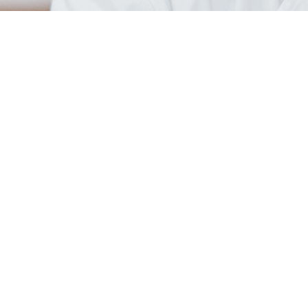
MaPharma.fr
In
Qui sommes-nous ?
Exp