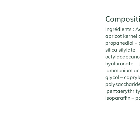
Composit
Ingrédients : A
apricot kernel
propanediol – 
silica silylate
octyldodecanol
hyaluronate – 
ammonium acry
glycol – capryl
polysaccharide
pentaerythrity
isoparaffin – 