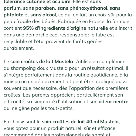
tolérance cutanée et oculaire
. Elle est
sans
parfum
,
sans paraben
,
sans phénoxyéthanol
,
sans
phtalate
et
sans alcool
, ce qui en fait un choix sûr pour la
peau fragile des bébés
.
Fabriquée en France, la formule
contient
95% d’ingrédients d’origine naturelle
et s’inscrit
dans une démarche éco-responsable : le tube est
recyclable et l’étui provient de forêts gérées
durablement
.
Le
soin croûtes de lait Mustela
s’utilise en complément
du shampoing doux Mustela pour un résultat optimal. Il
s’intègre parfaitement dans la routine quotidienne, à la
maison ou en déplacement, et peut être appliqué aussi
souvent que nécessaire, dès l’apparition des premières
croûtes. Les parents apprécient particulièrement son
efficacité, sa simplicité d’utilisation et son
odeur
neutre
,
qui ne gêne pas les tout-petits.
En choisissant le
soin croûtes de lait 40 ml Mustela
,
vous optez pour un produit naturel, sûr et efficace,
recommandé par les professionnels de santé et