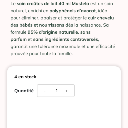
Le
soin croûtes de lait 40 ml Mustela
est un soin
naturel, enrichi en
polyphénols d’avocat
, idéal
pour éliminer, apaiser et protéger le
cuir chevelu
des bébés et nourrissons
dès la naissance. Sa
formule
95% d’origine naturelle
,
sans
parfum
et
sans ingrédients controversés
,
garantit une tolérance maximale et une efficacité
prouvée pour toute la famille.
4 en stock
quantité
Quantité
-
+
de
MUSTELA
BEBE
SOIN
CROÛTES
DE