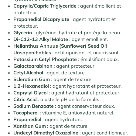
Caprylic/Capric Triglyceride
: agent émollient et
protecteur.
Propanediol Dicaprylate
: agent hydratant et
protecteur.
Glycerin
: glycérine, hydrate et protège la peau.
Di-C12-13 Alkyl Malate
: agent émollient.
Helianthus Annuus (Sunflower) Seed Oil
Unsaponifiables
: actif apaisant et nourrissant.
Potassium Cetyl Phosphate
: émulsifiant doux.
Galactoarabinan
: agent protecteur.
Cetyl Alcohol
: agent de texture.
Sclerotium Gum
: agent de texture.
1,2-Hexanediol
: agent hydratant et protecteur.
Caprylyl Glycol
: agent hydratant et protecteur.
Citric Acid
: ajuste le pH de la formule.
Sodium Benzoate
: agent conservateur doux.
Tocopherol
: vitamine E, antioxydant naturel.
Propanediol
: agent hydratant.
Xanthan Gum
: agent de texture.
Undecyl Dimethyl Oxazoline
: agent conditionneur.