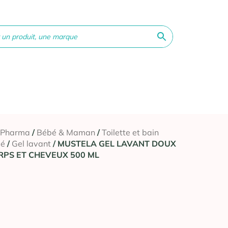
ne &
Bébé &
Matériel
Orthopédie
Vé
té
Maman
médical
 Pharma
/
Bébé & Maman
/
Toilette et bain
bé
/
Gel lavant
/ MUSTELA GEL LAVANT DOUX
RPS ET CHEVEUX 500 ML