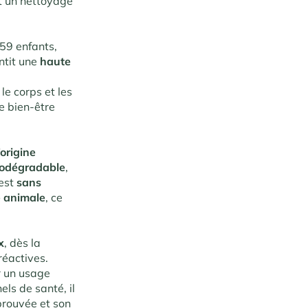
t un nettoyage
59 enfants,
tit une
haute
le corps et les
e bien-être
origine
iodégradable
,
 est
sans
e animale
, ce
x
, dès la
réactives.
r un usage
ls de santé, il
 prouvée et son