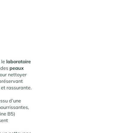
 le
laboratoire
n des
peaux
our nettoyer
 préservant
 et rassurante.
 issu d’une
nourrissantes,
ine B5)
sent