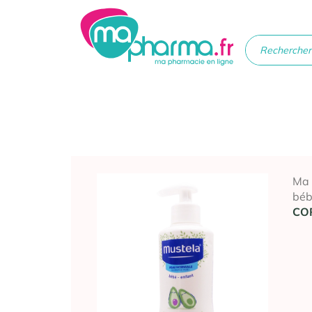
Médicaments
Soins
Santé
Hygiè
beau
Ma
bé
CO