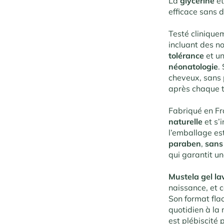
La
glycérine
et
efficace sans d
Testé clinique
incluant des n
tolérance
et u
néonatologie
.
S
cheveux, sans 
après chaque t
Fabriqué en F
naturelle
et s’
l’emballage est
paraben
,
sans
qui garantit un
Mustela gel l
naissance, et c
Son format fl
quotidien à la
est plébiscité 