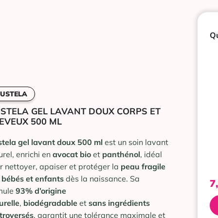
Qu
USTELA
STELA GEL LAVANT DOUX CORPS ET
EVEUX 500 ML
tela gel lavant doux 500 ml
est un soin lavant
urel, enrichi en
avocat bio
et
panthénol
, idéal
r nettoyer, apaiser et protéger la
peau fragile
 bébés et enfants
dès la naissance. Sa
7
mule
93% d’origine
urelle
,
biodégradable
et
sans ingrédients
troversés
, garantit une tolérance maximale et