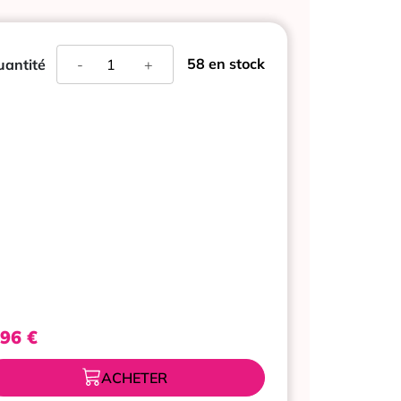
quantité
58 en stock
antité
-
+
de
MUSTELA
GEL
LAVANT
DOUX
CORPS
ET
CHEVEUX
500
ML
,96
€
ACHETER