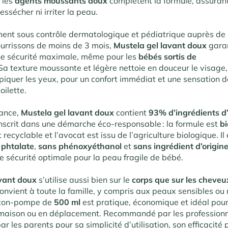
 les
agents moussants doux
complètent la formule, assuran
essécher ni irriter la peau.
ment sous contrôle dermatologique et pédiatrique auprès de 
ourrissons de moins de 3 mois,
Mustela gel lavant doux
garan
ne sécurité maximale, même pour les
bébés sortis de
a texture moussante et légère nettoie en douceur le visage, 
piquer les yeux, pour un confort immédiat et une sensation d
oilette.
rance,
Mustela gel lavant doux
contient
93% d’ingrédients d’
inscrit dans une démarche éco-responsable : la formule est
b
 recyclable et l’avocat est issu de l’agriculture biologique
.
Il
 phtalate
,
sans phénoxyéthanol
et
sans ingrédient d’origin
e sécurité optimale pour la peau fragile de bébé.
avant doux
s’utilise aussi bien sur le
corps que sur les cheveu
onvient à toute la famille, y compris aux peaux sensibles ou 
acon-pompe de
500 ml
est pratique, économique et idéal pou
 maison ou en déplacement. Recommandé par les professionne
par les parents pour sa simplicité d’utilisation, son efficacité