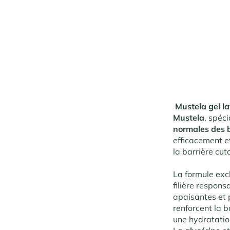
Mustela gel l
Mustela
, spéc
normales des b
efficacement e
la barrière cut
La formule exc
filière respons
apaisantes et p
renforcent la b
une hydratatio