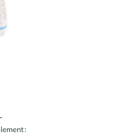
L
plement :