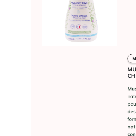
M
MU
CH
Mus
nat
pou
des
for
nat
con